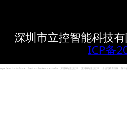
深圳市立控智能科技有
ICP备2
vape detector for home
best smoke alarms australia
深圳网站建设公司
惠州网站建设公司
步进电机资讯网
深圳
und Kohlenmonoxid Melder Alarm
Czujniki dymu i tlenku węgla
深圳志威投资
广东卓杰人力资源
编程经验分享网