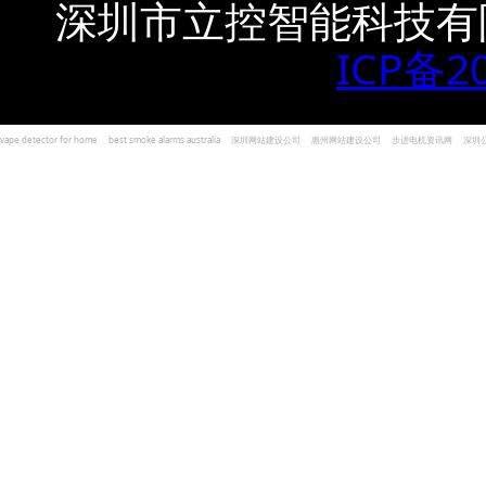
深圳市立控智能科技有
ICP备2
vape detector for home
best smoke alarms australia
深圳网站建设公司
惠州网站建设公司
步进电机资讯网
深圳
und Kohlenmonoxid Melder Alarm
Czujniki dymu i tlenku węgla
深圳志威投资
广东卓杰人力资源
编程经验分享网