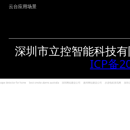
云台应用场景
深圳市立控智能科技有
ICP备2
vape detector for home
best smoke alarms australia
深圳网站建设公司
惠州网站建设公司
步进电机资讯网
深圳
und Kohlenmonoxid Melder Alarm
Czujniki dymu i tlenku węgla
深圳志威投资
广东卓杰人力资源
编程经验分享网