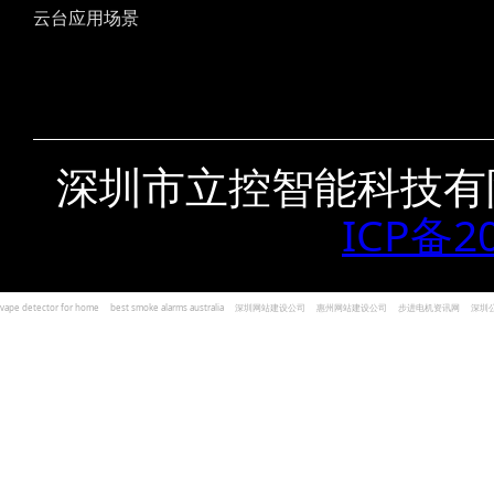
云台应用场景
深圳市立控智能科技有
ICP备2
vape detector for home
best smoke alarms australia
深圳网站建设公司
惠州网站建设公司
步进电机资讯网
深圳
und Kohlenmonoxid Melder Alarm
Czujniki dymu i tlenku węgla
深圳志威投资
广东卓杰人力资源
编程经验分享网