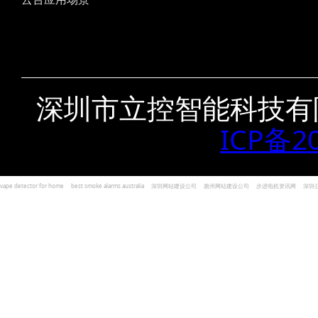
深圳市立控智能科技有
ICP备2
vape detector for home
best smoke alarms australia
深圳网站建设公司
惠州网站建设公司
步进电机资讯网
深圳
und Kohlenmonoxid Melder Alarm
Czujniki dymu i tlenku węgla
深圳志威投资
广东卓杰人力资源
编程经验分享网