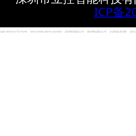
ICP备2
vape detector for home
best smoke alarms australia
深圳网站建设公司
惠州网站建设公司
步进电机资讯网
深圳
und Kohlenmonoxid Melder Alarm
Czujniki dymu i tlenku węgla
深圳志威投资
广东卓杰人力资源
编程经验分享网