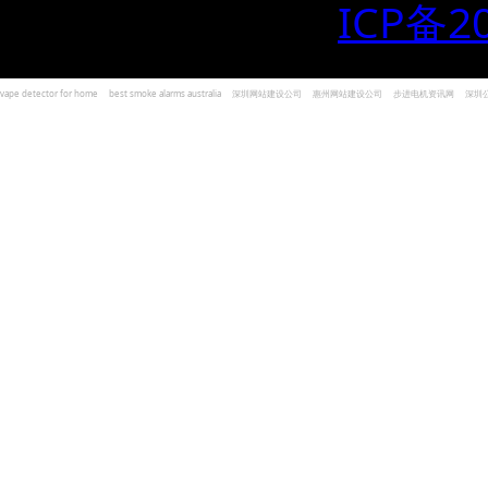
ICP备2
vape detector for home
best smoke alarms australia
深圳网站建设公司
惠州网站建设公司
步进电机资讯网
深圳
und Kohlenmonoxid Melder Alarm
Czujniki dymu i tlenku węgla
深圳志威投资
广东卓杰人力资源
编程经验分享网