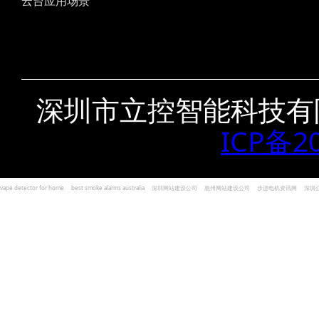
云台应用场景
深圳市立控智能科技有
ICP备2
vape detector for home
best smoke alarms australia
深圳网站建设公司
惠州网站建设公司
步进电机资讯网
深圳
und Kohlenmonoxid Melder Alarm
Czujniki dymu i tlenku węgla
深圳志威投资
广东卓杰人力资源
编程经验分享网