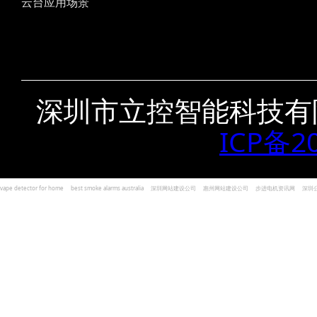
云台应用场景
深圳市立控智能科技有
ICP备2
vape detector for home
best smoke alarms australia
深圳网站建设公司
惠州网站建设公司
步进电机资讯网
深圳
und Kohlenmonoxid Melder Alarm
Czujniki dymu i tlenku węgla
深圳志威投资
广东卓杰人力资源
编程经验分享网