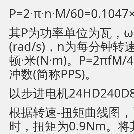
P=2·π·n·M/60=0.104
其P为功率单位为瓦，
(rad/s)，n为每分钟转
顿·米(N·m)。P=2πf
冲数(简称PPS)。
以步进电机24HD240
根据转速-扭矩曲线图，
时，扭矩为0.9Nm。