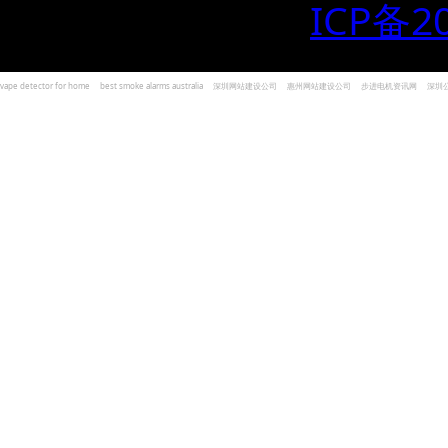
ICP备2
vape detector for home
best smoke alarms australia
深圳网站建设公司
惠州网站建设公司
步进电机资讯网
深圳
und Kohlenmonoxid Melder Alarm
Czujniki dymu i tlenku węgla
深圳志威投资
广东卓杰人力资源
编程经验分享网