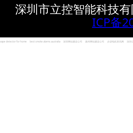
深圳市立控智能科技有
ICP备2
vape detector for home
best smoke alarms australia
深圳网站建设公司
惠州网站建设公司
步进电机资讯网
深圳
und Kohlenmonoxid Melder Alarm
Czujniki dymu i tlenku węgla
深圳志威投资
广东卓杰人力资源
编程经验分享网