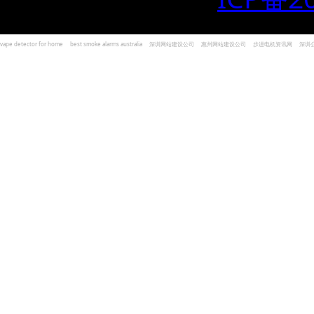
vape detector for home
best smoke alarms australia
深圳网站建设公司
惠州网站建设公司
步进电机资讯网
深圳
und Kohlenmonoxid Melder Alarm
Czujniki dymu i tlenku węgla
深圳志威投资
广东卓杰人力资源
编程经验分享网