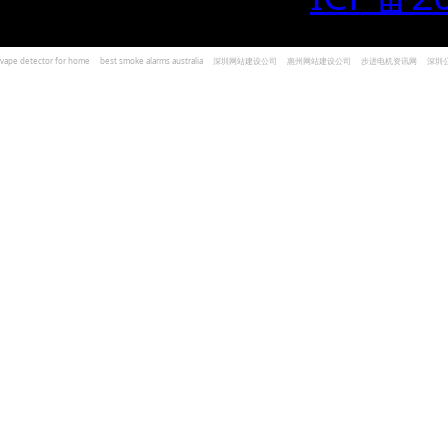
vape detector for home
best smoke alarms australia
深圳网站建设公司
惠州网站建设公司
步进电机资讯网
深圳
und Kohlenmonoxid Melder Alarm
Czujniki dymu i tlenku węgla
深圳志威投资
广东卓杰人力资源
编程经验分享网