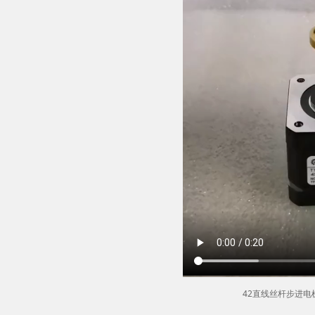
42直线丝杆步进