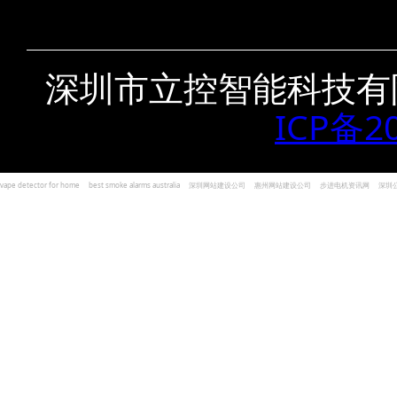
深圳市立控智能科技有
ICP备2
vape detector for home
best smoke alarms australia
深圳网站建设公司
惠州网站建设公司
步进电机资讯网
深圳
und Kohlenmonoxid Melder Alarm
Czujniki dymu i tlenku węgla
深圳志威投资
广东卓杰人力资源
编程经验分享网