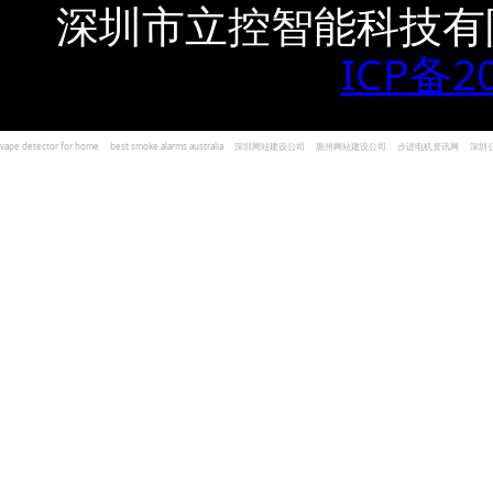
深圳市立控智能科技有
ICP备2
vape detector for home
best smoke alarms australia
深圳网站建设公司
惠州网站建设公司
步进电机资讯网
深圳
und Kohlenmonoxid Melder Alarm
Czujniki dymu i tlenku węgla
深圳志威投资
广东卓杰人力资源
编程经验分享网