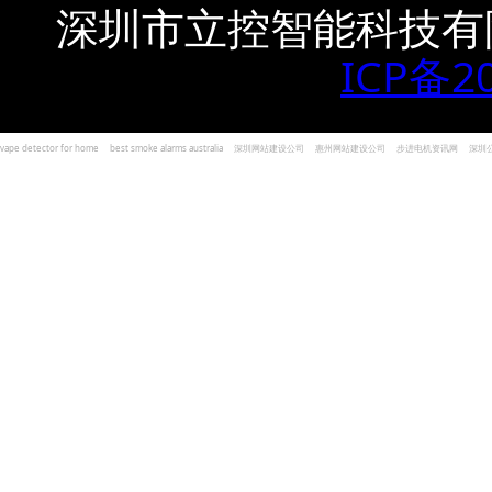
深圳市立控智能科技有
ICP备2
vape detector for home
best smoke alarms australia
深圳网站建设公司
惠州网站建设公司
步进电机资讯网
深圳
und Kohlenmonoxid Melder Alarm
Czujniki dymu i tlenku węgla
深圳志威投资
广东卓杰人力资源
编程经验分享网