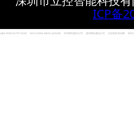
深圳市立控智能科技有
ICP备2
vape detector for home
best smoke alarms australia
深圳网站建设公司
惠州网站建设公司
步进电机资讯网
深圳
und Kohlenmonoxid Melder Alarm
Czujniki dymu i tlenku węgla
深圳志威投资
广东卓杰人力资源
编程经验分享网