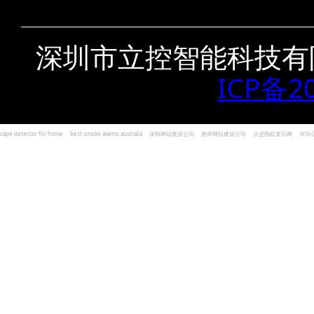
深圳市立控智能科技有
ICP备2
vape detector for home
best smoke alarms australia
深圳网站建设公司
惠州网站建设公司
步进电机资讯网
深圳
und Kohlenmonoxid Melder Alarm
Czujniki dymu i tlenku węgla
深圳志威投资
广东卓杰人力资源
编程经验分享网