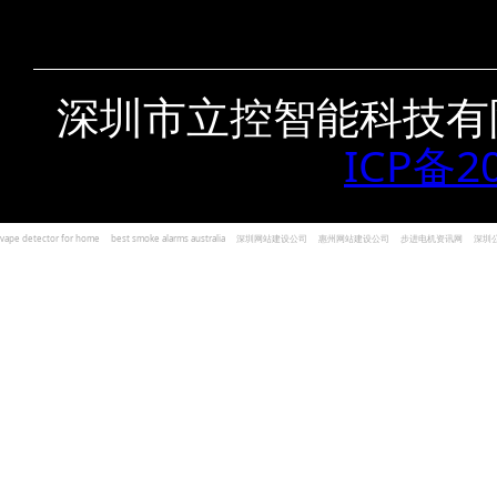
深圳市立控智能科技有
ICP备2
vape detector for home
best smoke alarms australia
深圳网站建设公司
惠州网站建设公司
步进电机资讯网
深圳
und Kohlenmonoxid Melder Alarm
Czujniki dymu i tlenku węgla
深圳志威投资
广东卓杰人力资源
编程经验分享网