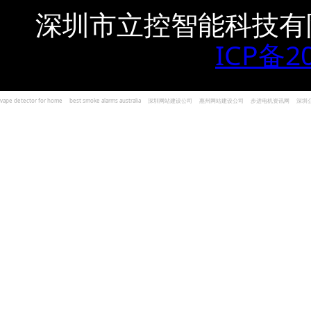
深圳市立控智能科技有
ICP备2
vape detector for home
best smoke alarms australia
深圳网站建设公司
惠州网站建设公司
步进电机资讯网
深圳
und Kohlenmonoxid Melder Alarm
Czujniki dymu i tlenku węgla
深圳志威投资
广东卓杰人力资源
编程经验分享网