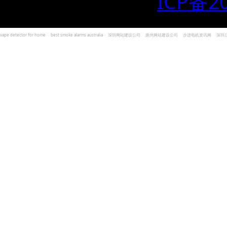
ICP备2
vape detector for home
best smoke alarms australia
深圳网站建设公司
惠州网站建设公司
步进电机资讯网
深圳
und Kohlenmonoxid Melder Alarm
Czujniki dymu i tlenku węgla
深圳志威投资
广东卓杰人力资源
编程经验分享网