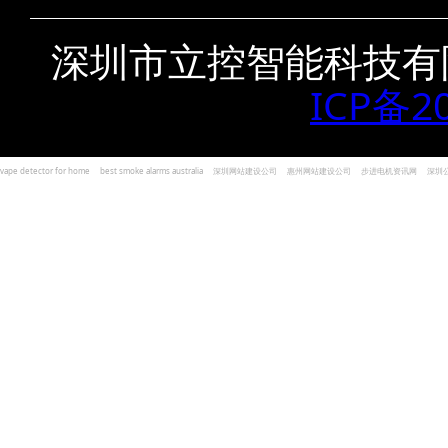
深圳市立控智能科技有
ICP备2
vape detector for home
best smoke alarms australia
深圳网站建设公司
惠州网站建设公司
步进电机资讯网
深圳
und Kohlenmonoxid Melder Alarm
Czujniki dymu i tlenku węgla
深圳志威投资
广东卓杰人力资源
编程经验分享网