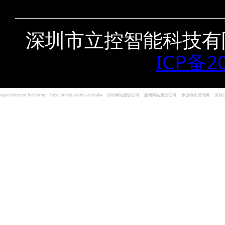
深圳市立控智能科技有
ICP备2
vape detector for home
best smoke alarms australia
深圳网站建设公司
惠州网站建设公司
步进电机资讯网
深圳
und Kohlenmonoxid Melder Alarm
Czujniki dymu i tlenku węgla
深圳志威投资
广东卓杰人力资源
编程经验分享网