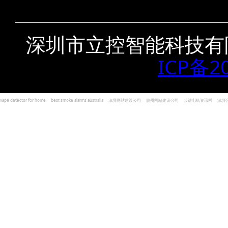
深圳市立控智能科技有
ICP备2
vape detector for home
best smoke alarms australia
深圳网站建设公司
惠州网站建设公司
步进电机资讯网
深圳
und Kohlenmonoxid Melder Alarm
Czujniki dymu i tlenku węgla
深圳志威投资
广东卓杰人力资源
编程经验分享网