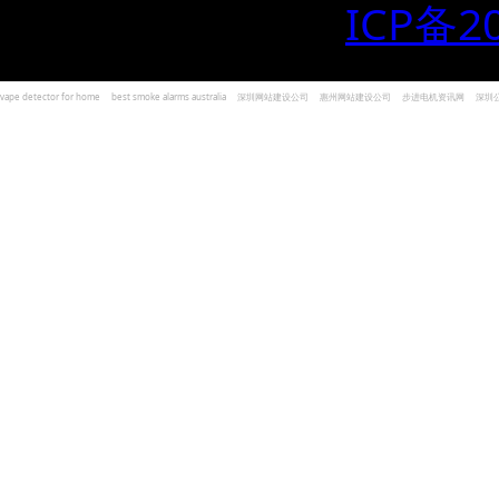
ICP备2
vape detector for home
best smoke alarms australia
深圳网站建设公司
惠州网站建设公司
步进电机资讯网
深圳
und Kohlenmonoxid Melder Alarm
Czujniki dymu i tlenku węgla
深圳志威投资
广东卓杰人力资源
编程经验分享网