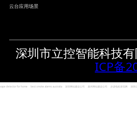
云台应用场景
深圳市立控智能科技有
ICP备2
vape detector for home
best smoke alarms australia
深圳网站建设公司
惠州网站建设公司
步进电机资讯网
深圳
und Kohlenmonoxid Melder Alarm
Czujniki dymu i tlenku węgla
深圳志威投资
广东卓杰人力资源
编程经验分享网