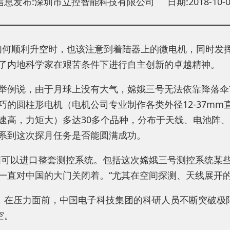
信息发布:深圳市立控智能科技有限公司 日期:2018-10-0
如何顺利升空时，也该注意到着陆器上的微电机，同时发
了内地科学家在艰苦条件下进行自主创新的卓越精神。
例说，由于月球上没有大气，嫦娥三号无法依靠降落伞?陆
的圆柱形电机（电机公司专业制作各类外径12-37m
速高，力矩大）多达30多个品种，分布于天线、电池阵
系到这次探月任务是否能圆满成功。
国可以进口整套测控系统。包括这次嫦娥三号测控系统某些
一直对中国的大门关闭着。“尤其在空间探测、天线展开的
，在压力面前，中国电子科技集团的科研人员不断突破极
空。