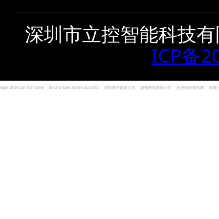
深圳市立控智能科技有
ICP备2
vape detector for home
best smoke alarms australia
深圳网站建设公司
惠州网站建设公司
步进电机资讯网
深圳
und Kohlenmonoxid Melder Alarm
Czujniki dymu i tlenku węgla
深圳志威投资
广东卓杰人力资源
编程经验分享网