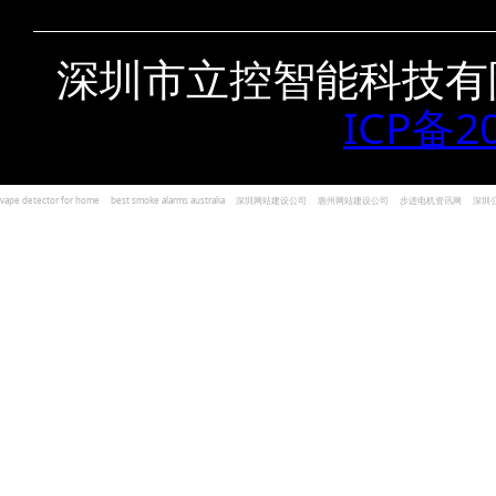
深圳市立控智能科技有
ICP备2
vape detector for home
best smoke alarms australia
深圳网站建设公司
惠州网站建设公司
步进电机资讯网
深圳
und Kohlenmonoxid Melder Alarm
Czujniki dymu i tlenku węgla
深圳志威投资
广东卓杰人力资源
编程经验分享网