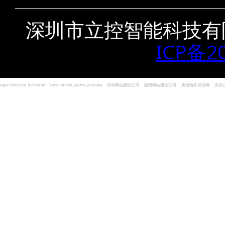
深圳市立控智能科技有
ICP备2
vape detector for home
best smoke alarms australia
深圳网站建设公司
惠州网站建设公司
步进电机资讯网
深圳
und Kohlenmonoxid Melder Alarm
Czujniki dymu i tlenku węgla
深圳志威投资
广东卓杰人力资源
编程经验分享网