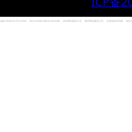
ICP备2
vape detector for home
best smoke alarms australia
深圳网站建设公司
惠州网站建设公司
步进电机资讯网
深圳
und Kohlenmonoxid Melder Alarm
Czujniki dymu i tlenku węgla
深圳志威投资
广东卓杰人力资源
编程经验分享网