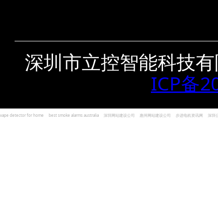
深圳市立控智能科技有
ICP备2
vape detector for home
best smoke alarms australia
深圳网站建设公司
惠州网站建设公司
步进电机资讯网
深圳
und Kohlenmonoxid Melder Alarm
Czujniki dymu i tlenku węgla
深圳志威投资
广东卓杰人力资源
编程经验分享网