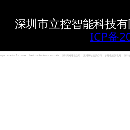
深圳市立控智能科技有
ICP备2
vape detector for home
best smoke alarms australia
深圳网站建设公司
惠州网站建设公司
步进电机资讯网
深圳
und Kohlenmonoxid Melder Alarm
Czujniki dymu i tlenku węgla
深圳志威投资
广东卓杰人力资源
编程经验分享网