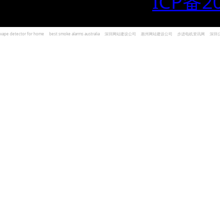
ICP备2
vape detector for home
best smoke alarms australia
深圳网站建设公司
惠州网站建设公司
步进电机资讯网
深圳
und Kohlenmonoxid Melder Alarm
Czujniki dymu i tlenku węgla
深圳志威投资
广东卓杰人力资源
编程经验分享网