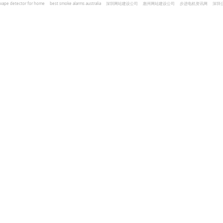
vape detector for home
best smoke alarms australia
深圳网站建设公司
惠州网站建设公司
步进电机资讯网
深圳
und Kohlenmonoxid Melder Alarm
Czujniki dymu i tlenku węgla
深圳志威投资
广东卓杰人力资源
编程经验分享网