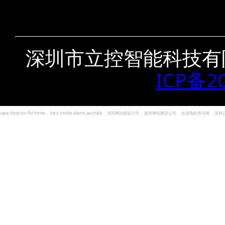
深圳市立控智能科技有
ICP备2
vape detector for home
best smoke alarms australia
深圳网站建设公司
惠州网站建设公司
步进电机资讯网
深圳
und Kohlenmonoxid Melder Alarm
Czujniki dymu i tlenku węgla
深圳志威投资
广东卓杰人力资源
编程经验分享网