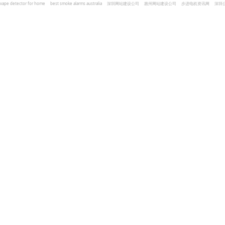
vape detector for home
best smoke alarms australia
深圳网站建设公司
惠州网站建设公司
步进电机资讯网
深圳
und Kohlenmonoxid Melder Alarm
Czujniki dymu i tlenku węgla
深圳志威投资
广东卓杰人力资源
编程经验分享网