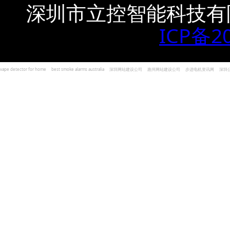
深圳市立控智能科技有
ICP备2
vape detector for home
best smoke alarms australia
深圳网站建设公司
惠州网站建设公司
步进电机资讯网
深圳
und Kohlenmonoxid Melder Alarm
Czujniki dymu i tlenku węgla
深圳志威投资
广东卓杰人力资源
编程经验分享网