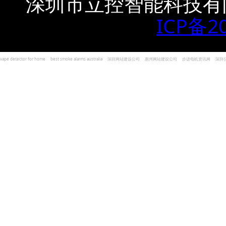
深圳市立控智能科技有
ICP备2
vape detector for home
best smoke alarms australia
深圳网站建设公司
惠州网站建设公司
步进电机资讯网
深圳
und Kohlenmonoxid Melder Alarm
Czujniki dymu i tlenku węgla
深圳志威投资
广东卓杰人力资源
编程经验分享网