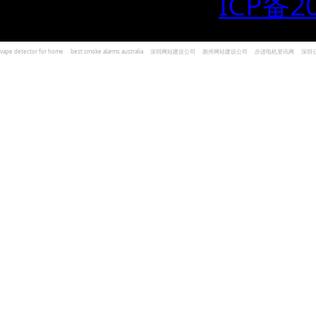
ICP备2
vape detector for home
best smoke alarms australia
深圳网站建设公司
惠州网站建设公司
步进电机资讯网
深圳
und Kohlenmonoxid Melder Alarm
Czujniki dymu i tlenku węgla
深圳志威投资
广东卓杰人力资源
编程经验分享网