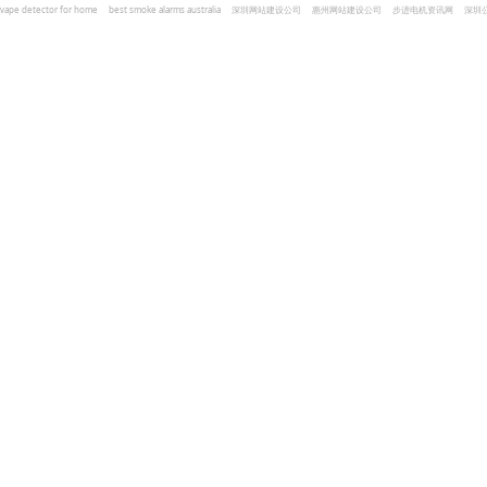
vape detector for home
best smoke alarms australia
深圳网站建设公司
惠州网站建设公司
步进电机资讯网
深圳
und Kohlenmonoxid Melder Alarm
Czujniki dymu i tlenku węgla
深圳志威投资
广东卓杰人力资源
编程经验分享网