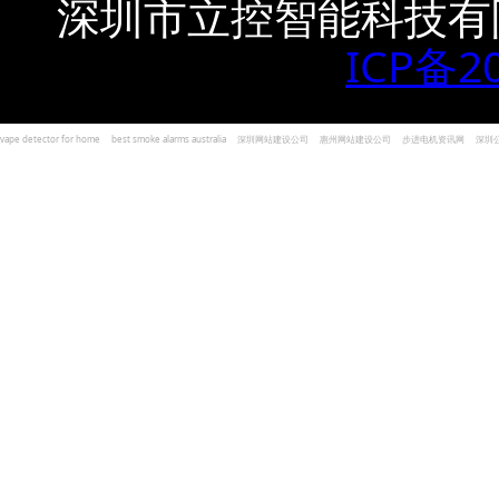
深圳市立控智能科技有
ICP备2
vape detector for home
best smoke alarms australia
深圳网站建设公司
惠州网站建设公司
步进电机资讯网
深圳
und Kohlenmonoxid Melder Alarm
Czujniki dymu i tlenku węgla
深圳志威投资
广东卓杰人力资源
编程经验分享网