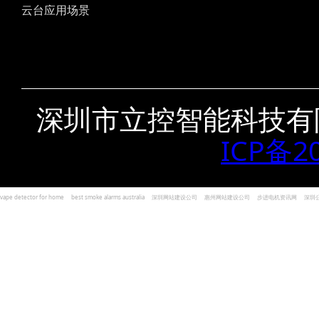
云台应用场景
深圳市立控智能科技有
ICP备2
vape detector for home
best smoke alarms australia
深圳网站建设公司
惠州网站建设公司
步进电机资讯网
深圳
und Kohlenmonoxid Melder Alarm
Czujniki dymu i tlenku węgla
深圳志威投资
广东卓杰人力资源
编程经验分享网