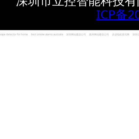
深圳市立控智能科技有
ICP备2
vape detector for home
best smoke alarms australia
深圳网站建设公司
惠州网站建设公司
步进电机资讯网
深圳
und Kohlenmonoxid Melder Alarm
Czujniki dymu i tlenku węgla
深圳志威投资
广东卓杰人力资源
编程经验分享网