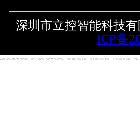
深圳市立控智能科技有
ICP备2
vape detector for home
best smoke alarms australia
深圳网站建设公司
惠州网站建设公司
步进电机资讯网
深圳
und Kohlenmonoxid Melder Alarm
Czujniki dymu i tlenku węgla
深圳志威投资
广东卓杰人力资源
编程经验分享网