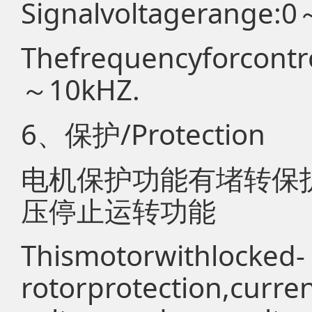
Signalvoltagerange:
Thefrequencyforcontr
～10kHZ.
6、保护/Protection
电机保护功能有堵转保
压停止运转功能
Thismotorwithlocked-
rotorprotection,curre