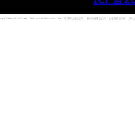
vape detector for home
best smoke alarms australia
深圳网站建设公司
惠州网站建设公司
步进电机资讯网
深圳
und Kohlenmonoxid Melder Alarm
Czujniki dymu i tlenku węgla
深圳志威投资
广东卓杰人力资源
编程经验分享网